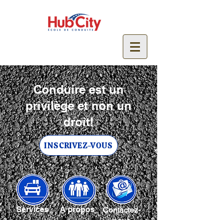
Tél : (506) 688-5538
Conduire est un
privilège et non un
droit!
INSCRIVEZ-VOUS
Services
À propos
Contactez-